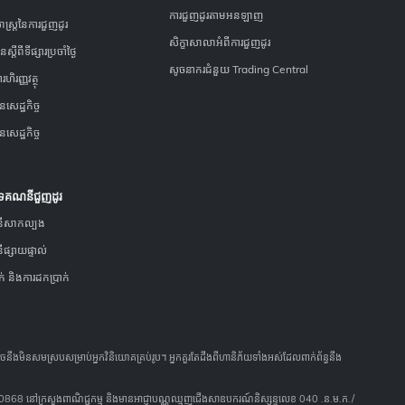
ការជួញដូរតាមអនឡាញ
ាស្ត្រនៃការជួញដូរ
សិក្ខាសាលា​អំពីការជួញដូរ
ស្ដីពីទីផ្សារប្រចាំថ្ងៃ
សូចនាករជំនួយ Trading Central
ការ​ហិរញ្ញវត្ថុ
ន​សេដ្ឋកិច្ច
ន​សេដ្ឋកិច្ច
េទគណនីជួញដូរ
ីសាកល្បង
្សាយផ្ទាល់
ក់ និងការដកប្រាក់
ាចនឹងមិនសមស្របសម្រាប់អ្នកវិនិយោគគ្រប់រូប។ អ្នកគួរតែដឹងពីហានិភ័យទាំងអស់ដែលពាក់ព័ន្ធនឹង
00450868 នៅក្រសួងពាណិជ្ជកម្ម និងមានអាជ្ញាបណ្ណឈ្មួញជើងសាឧបករណ៍និស្សន្ទលេខ 040 .ន.ម.ក./