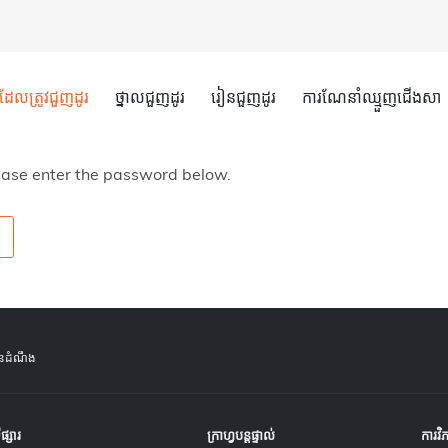
ារដែលត្រូវជួញដូរ
ថ្នាលជួញដូរ
រៀនជួញដូរ
ការណែនាំឈ្មួញជើងសា
lease enter the password below.
ូនដំណឹង
ីផ្សារ
ក្រាហ្វបន្តផ្ទាល់
ការវិ