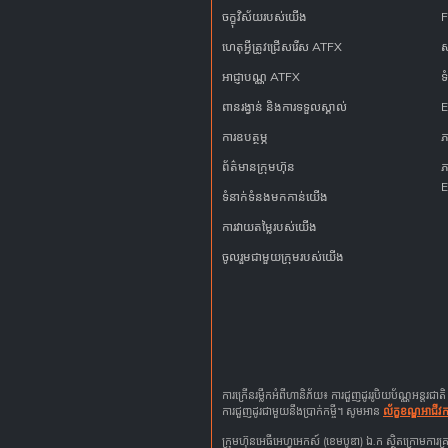
ចក្ខុវិស័យរបស់យើង
F
ហេតុអ្វីត្រូវជ្រើសរើស​ ATFX
ស
អាជ្ញាបណ្ណ ATFX
ទ
ពានរង្វាន់ និងការទទួលស្គាល់
E
ការឧបត្ថម្ភ
ភ
ព័ត៌មានក្រុមហ៊ុន
ភ
E
ទំនាក់ទំនងមកកាន់យើង
ការវាយតម្លៃរបស់យើង​
ចូលរួមជាមួយក្រុមរបស់យើង
ការក្រើនរម្លឹកអំពីហានិភ័យ៖ ការជួញដូររូបិយប័ណ្ណអន្ត
ការជួញដូរជាមួយនឹងប្រាក់កម្ចី។ សូមអាន
ល័ក្ខខណ្ឌអាជីវកម
ក្រុមហ៊ុនអេធីអេហ្វអេកស៍ (ខេមបូឌា) ឯ.ក ស្ថិតក្រោម