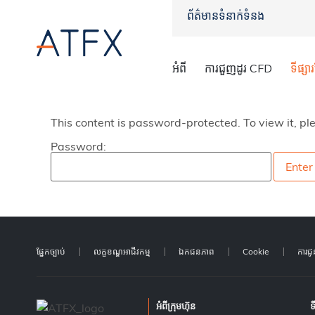
ព័ត៌មានទំនាក់ទំនង
អំពី
ការជួញដូរ CFD
ទីផ្ស
This content is password-protected. To view it, p
Password:
ផ្នែកច្បាប់
លក្ខខណ្ឌអាជីវកម្ម
ឯកជនភាព
Cookie
ការជ
អំពីក្រុមហ៊ុន
ទ