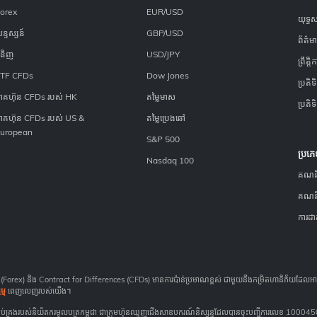
orex
EUR/USD
យុទ្ធស
ន្ទស្សន៍
GBP/USD
ព័ត៌មាន
ំនិញ
USD/JPY
ព្រឹត្តិ
TF CFDs
Dow Jones
ប្រតិទិ
ាគហ៊ុន CFDs របស់ HK
តម្លៃមាស
ប្រតិទិ
ាគហ៊ុន CFDs របស់ US &
តម្លៃប្រេងឆៅ
uropean
S&P 500
ប្រភ
Nasdaq 100
គណន
គណនីផ
ការដា
រជាតិ​ (Forex) និង Contract for Differences (CFDs) មានការប៉ាន់ប្រមាណខ្ពស់ ជាមួយនឹងកម្រិតហានិភ័យដែលអ
្ម
ពេញលេញរបស់យើង។
ការគ្រប់គ្រងរបស់និយ័តករមូលបត្រកម្ពុជា ជាក្រុមហ៊ុនឈ្មួញជើងសាឧបករណ៍និស្សន្ទដែលបានចុះបញ្ជីការលេខ 10