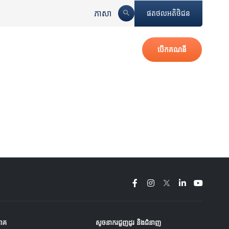
ភាសា
ផតថលអតិថិជន
បើកគណនី
ភាគ
សូចនាករជួញដូរ និង​ជំនាញ